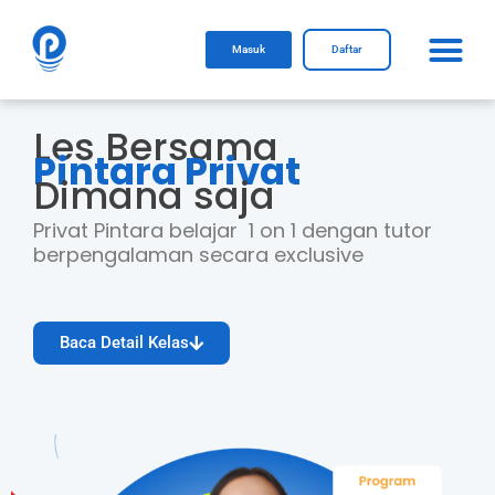
Me
Skip
to
Masuk
Daftar
content
Les Bersama
Pintara Privat
Dimana saja
Privat Pintara belajar 1 on 1 dengan tutor
berpengalaman secara exclusive
Baca Detail Kelas